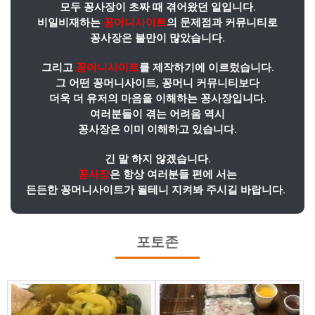
모두 꽁사장이 초짜 때 겪어왔던 일입니다.
비일비재하는
꽁머니사이트
의 문제점과 커뮤니티로
꽁사장은 불만이 많았습니다.
그리고
꽁머니사이트
를 제작하기에 이르렀습니다.
그 어떤 꽁머니사이트, 꽁머니 커뮤니티보다
더욱 더 유저의 마음을 이해하는 꽁사장입니다.
여러분들이 겪는 어려움 역시
꽁사장은 이미 이해하고 있습니다.
긴 말 하지 않겠습니다.
꽁사장
은 항상 여러분들 편에 서는
든든한 꽁머니사이트가 될테니 지켜봐 주시길 바랍니다.
포토존