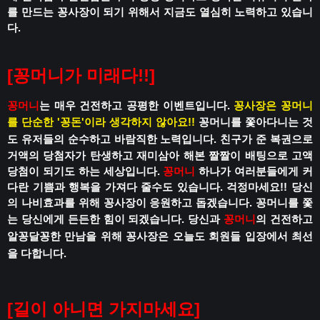
를 만드는 꽁사장이 되기 위해서 지금도 열심히 노력하고 있습니
다.
[꽁머니가 미래다!!]
꽁머니
는 매우 건전하고 공평한 이벤트입니다.
꽁사장은 꽁머니
를 단순한 '꽁돈'이라 생각하지 않아요!!
꽁머니를 쫓아다니는 것
도 유저들의 순수하고 바람직한 노력입니다.
친구가 준 복권으로
거액의 당첨자가 탄생하고
재미삼아 해본 짤짤이 배팅으로 고액
당첨이 되기도 하는 세상입니다.
꽁머니
하나가 여러분들에게 커
다란 기쁨과 행복을 가져다 줄수도 있습니다.
걱정마세요!!
당신
의 나비효과를 위해 꽁사장이 응원하고 돕겠습니다.
꽁머니를 쫓
는 당신에게 든든한 힘이 되겠습니다.
당신과
꽁머니
의 건전하고
알꽁달꽁한 만남을 위해
꽁사장은 오늘도 회원들 입장에서 최선
을 다합니다.
[
길이 아니면 가지마세요
]