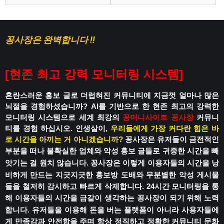
꽁사장은 완벽합니다 !!
[
현존 최고 강력 모니터링 시스템
]
혼란스러운 홍보 글로 더럽혀진 커뮤니티에
지금껏 얼마나 많은
뇌절을 경험하셨습니까?
AI를 기반으로 한 현존 최고의 강력한
모니터링 시스템으로
세계 최강의
꽁머니사이트
꽁사장
커뮤니
티를 경험 하십시오.
인생살이,
우리들에게 가장 커다란 힘은 바
로 시간을 아끼는 거 아니겠습니까?
꽁사장은 유저들이 금전적인
부분을 떠나
불확실한 업체와 악성 홍보 글들로
귀중한 시간을 빼
앗기는 걸 원치 않습니다.
꽁사장은 이렇게 이용자들의 시간을 낭
비하게 만드는
지긋지긋한 홍보방 도배와 무분별한 악성 게시물
들을 철저히 감시하고 빠르게 삭제합니다.
24시간 모니터링을 통
해 이용자들의 시간을
금같이 생각하는 꽁사장이 되기 위해 노력
합니다.
유저들을 이용해 돈을 버는 플랫폼이 아니라
사용자들에
게 만족감과 안전함을 주며
항상 정직하고 정확한 커뮤니티 문화