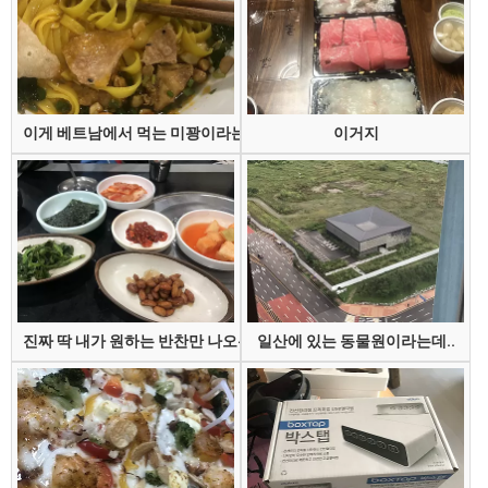
이게 베트남에서 먹는 미꽝이라는 건데
이거지
진짜 딱 내가 원하는 반찬만 나오는 집
일산에 있는 동물원이라는데..