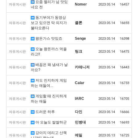
요즘 젤리가 넘 맛있
Nomer
자유게시판
2023.05.14
16457
네요 전
동기부여가 동영상
보고 있으면 막 의지가
클론
자유게시판
2023.05.14
16693
불타오른다
왕돈가스 맛있죠
Senge
자유게시판
2023.05.14
16398
오늘 왕돈까스 먹을
팅크
자유게시판
2023.05.14
16475
라고!!
배꼽은 왜 냄새가 날
카매니저
자유게시판
2023.05.14
16443
까요?
저도 진지하게 게임
Calar
자유게시판
2023.05.14
16733
하는 애들여...
게임할 때 진지하게
IARC
자유게시판
2023.05.14
16705
하는 애들
드러운 하루
다인
자유게시판
2023.05.14
16666
아 오늘도 쌀쌀하군
민병대
자유게시판
2023.05.14
16693
강아지 데리고 산책
에밀
자유게시판
2023.05.13
16725
나갓따 왔는데