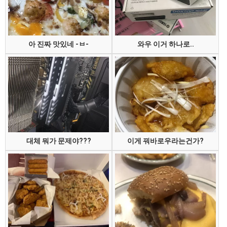
아 진짜 맛있네 -ㅂ-
와우 이거 하나로..
대체 뭐가 문제야???
이게 꿔바로우라는건가?