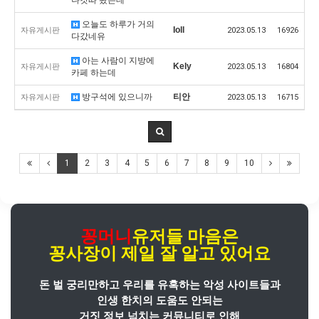
오늘도 하루가 거의
Ioll
자유게시판
2023.05.13
16926
다갔네유
아는 사람이 지방에
Kely
자유게시판
2023.05.13
16804
카페 하는데
방구석에 있으니까
티안
자유게시판
2023.05.13
16715
1
2
3
4
5
6
7
8
9
10
꽁머니
유저들 마음은
꽁사장
이
제일 잘 알고 있어요
돈 벌 궁리만하고 우리를 유혹하는 악성 사이트들과
인생 한치의 도움도 안되는
거짓 정보 넘치는 커뮤니티로 인해