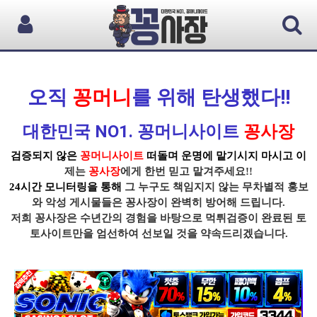
오직
꽁머니
를 위해 탄생했다!!
대한민국 NO1. 꽁머니사이트
꽁사장
검증되지 않은
꽁머니사이트
떠돌며 운명에 맡기시지 마시고 이
제는
꽁사장
에게 한번 믿고 맡겨주세요!!
24시간 모니터링을 통해
그 누구도 책임지지 않는 무차별적 홍보
와 악성 게시물들은
꽁사장
이 완벽히 방어해 드립니다.
저희 꽁사장
은 수년간의 경험을 바탕으로
먹튀
검증이
완료된 토
토사이트
만을 엄선하여 선보일 것을 약속드리겠습니다.