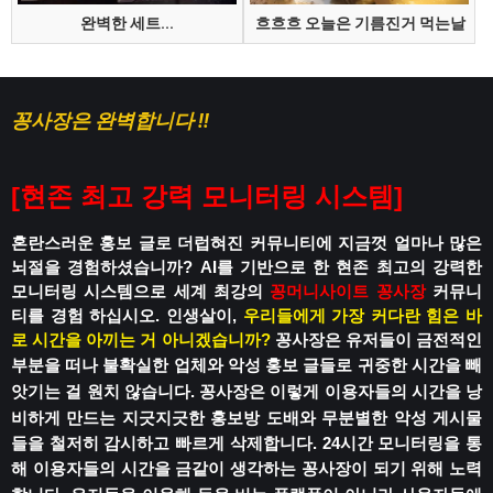
완벽한 세트...
흐흐흐 오늘은 기름진거 먹는날
꽁사장은 완벽합니다 !!
[
현존 최고 강력 모니터링 시스템
]
혼란스러운 홍보 글로 더럽혀진 커뮤니티에
지금껏 얼마나 많은
뇌절을 경험하셨습니까?
AI를 기반으로 한 현존 최고의 강력한
모니터링 시스템으로
세계 최강의
꽁머니사이트
꽁사장
커뮤니
티를 경험 하십시오.
인생살이,
우리들에게 가장 커다란 힘은 바
로 시간을 아끼는 거 아니겠습니까?
꽁사장은 유저들이 금전적인
부분을 떠나
불확실한 업체와 악성 홍보 글들로
귀중한 시간을 빼
앗기는 걸 원치 않습니다.
꽁사장은 이렇게 이용자들의 시간을 낭
비하게 만드는
지긋지긋한 홍보방 도배와 무분별한 악성 게시물
들을 철저히 감시하고 빠르게 삭제합니다.
24시간 모니터링을 통
해 이용자들의 시간을
금같이 생각하는 꽁사장이 되기 위해 노력