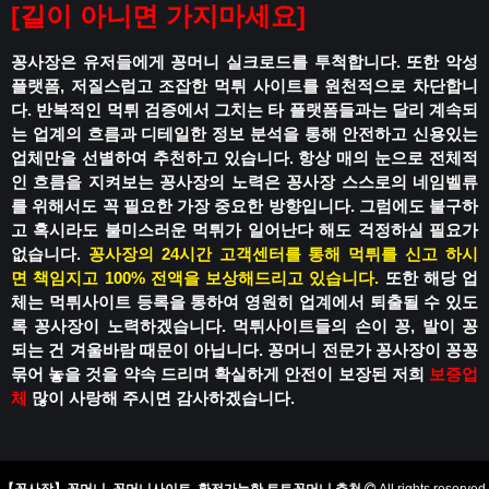
[
길이 아니면 가지마세요
]
꽁사장은 유저들에게 꽁머니 실크로드를 투척합니다.
또한 악성
플랫폼, 저질스럽고 조잡한 먹튀 사이트를 원천적으로 차단합니
다.
반복적인 먹튀 검증에서 그치는 타 플랫폼들과는 달리
계속되
는 업계의 흐름과 디테일한 정보 분석을 통해
안전하고 신용있는
업체만을 선별하여 추천하고 있습니다.
항상 매의 눈으로 전체적
인 흐름을 지켜보는 꽁사장의 노력은
꽁사장 스스로의 네임벨류
를 위해서도 꼭 필요한 가장 중요한 방향입니다.
그럼에도 불구하
고 혹시라도
불미스러운 먹튀가 일어난다 해도
걱정하실 필요가
없습니다.
꽁사장의 24시간 고객센터를 통해 먹튀를 신고 하시
면
책임지고 100% 전액을 보상해드리고 있습니다.
또한 해당 업
체는 먹튀사이트 등록을 통하여
영원히 업계에서 퇴출될 수 있도
록
꽁사장이 노력하겠습니다.
먹튀사이트들의 손이 꽁, 발이 꽁
되는 건
겨울바람 때문이 아닙니다.
꽁머니 전문가 꽁사장이 꽁꽁
묶어 놓을 것을 약속 드리며
확실하게 안전이 보장된 저희
보증업
체
많이 사랑해 주시면 감사하겠습니다.