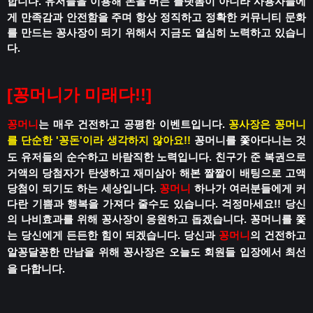
합니다.
유저들을 이용해 돈을 버는 플랫폼이 아니라
사용자들에
게 만족감과 안전함을 주며
항상 정직하고 정확한 커뮤니티 문화
를 만드는 꽁사장이 되기 위해서 지금도 열심히 노력하고 있습니
다.
[꽁머니가 미래다!!]
꽁머니
는 매우 건전하고 공평한 이벤트입니다.
꽁사장은 꽁머니
를 단순한 '꽁돈'이라 생각하지 않아요!!
꽁머니를 쫓아다니는 것
도 유저들의 순수하고 바람직한 노력입니다.
친구가 준 복권으로
거액의 당첨자가 탄생하고
재미삼아 해본 짤짤이 배팅으로 고액
당첨이 되기도 하는 세상입니다.
꽁머니
하나가 여러분들에게 커
다란 기쁨과 행복을 가져다 줄수도 있습니다.
걱정마세요!!
당신
의 나비효과를 위해 꽁사장이 응원하고 돕겠습니다.
꽁머니를 쫓
는 당신에게 든든한 힘이 되겠습니다.
당신과
꽁머니
의 건전하고
알꽁달꽁한 만남을 위해
꽁사장은 오늘도 회원들 입장에서 최선
을 다합니다.