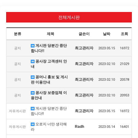
전체게시판
분류
제목
글쓴이
날짜
조회
게시판 당분간 중단
최고관리자
공지
2023.05.15
16972
합니다!!
꽁사장 고객센터 안
최고관리자
공지
2023.02.10
21029
내
꽁머니 홍보 및 게시
최고관리자
공지
2023.02.10
20578
판 이용안내
꽁사장 보증업체 이
최고관리자
공지
2023.02.10
20953
용안내
게시판 당분간 중단
최고관리자
자유게시판
2023.05.15
16972
합니다!!
오로지 너만 생각해
Radh
자유게시판
2023.05.14
16401
라