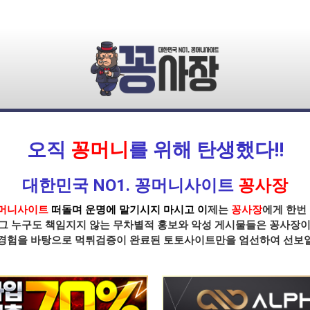
오직
꽁머니
를 위해 탄생했다!!
대한민국 NO1. 꽁머니사이트
꽁사장
머니사이트
떠돌며 운명에 맡기시지 마시고 이
제는
꽁사장
에게 한번
그 누구도 책임지지 않는 무차별적 홍보와 악성 게시물들은
꽁사장
이
 경험을 바탕으로
먹튀
검증이
완료된 토토사이트
만을 엄선하여 선보