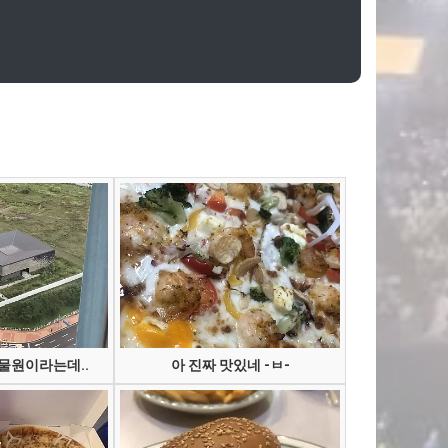
물원이라는데..
아 진짜 맛있네 -ㅂ-