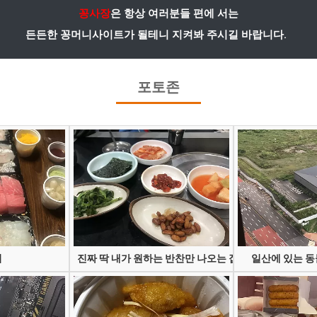
꽁사장
은 항상 여러분들 편에 서는
든든한 꽁머니사이트가 될테니 지켜봐 주시길 바랍니다.
포토존
지
진짜 딱 내가 원하는 반찬만 나오는 집
일산에 있는 동