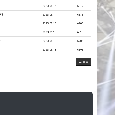
2023.05.14
16647
대
2023.05.14
16675
2023.05.13
16703
2023.05.13
16910
y
2023.05.13
16788
2023.05.13
16695
목록