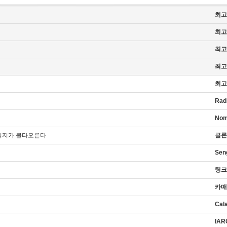
최고
최고
최고
최고
최고
Rad
Nom
의지가 불타오른다
클론
Sen
팅크
카매
Cal
IAR