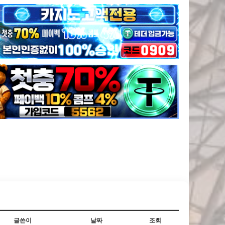
글쓴이
날짜
조회