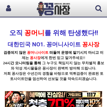
오직
꽁머니
를 위해 탄생했다!!
대한민국 NO1. 꽁머니사이트
꽁사장
검증되지 않은
꽁머니사이트
떠돌며 운명에 맡기시지 마시고 이
제는
꽁사장
에게 한번 믿고 맡겨주세요!!
24시간 모니터링을 통해
그 누구도 책임지지 않는 무차별적 홍보
와 악성 게시물들은
꽁사장
이 완벽히 방어해 드립니다.
저희 꽁사장
은 수년간의 경험을 바탕으로
먹튀
검증이
완료된 토
토사이트
만을 엄선하여 선보일 것을 약속드리겠습니다.