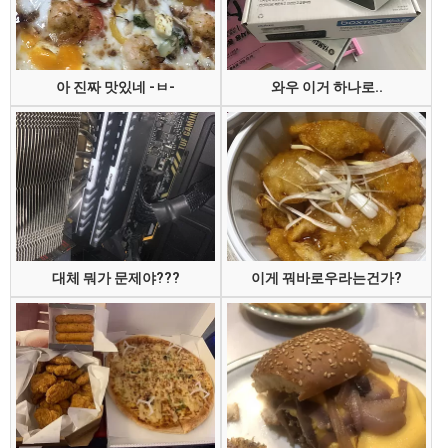
아 진짜 맛있네 -ㅂ-
와우 이거 하나로..
대체 뭐가 문제야???
이게 꿔바로우라는건가?