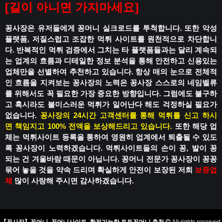
[
길이 아니면 가지마세요
]
꽁사장은 유저들에게 꽁머니 실크로드를 투척합니다.
또한 악성
플랫폼, 저질스럽고 조잡한 먹튀 사이트를 원천적으로 차단합니
다.
반복적인 먹튀 검증에서 그치는 타 플랫폼들과는 달리
계속되
는 업계의 흐름과 디테일한 정보 분석을 통해
안전하고 신용있는
업체만을 선별하여 추천하고 있습니다.
항상 매의 눈으로 전체적
인 흐름을 지켜보는 꽁사장의 노력은
꽁사장 스스로의 네임벨류
를 위해서도 꼭 필요한 가장 중요한 방향입니다.
그럼에도 불구하
고 혹시라도
불미스러운 먹튀가 일어난다 해도
걱정하실 필요가
없습니다.
꽁사장의 24시간 고객센터를 통해 먹튀를 신고 하시
면
책임지고 100% 전액을 보상해드리고 있습니다.
또한 해당 업
체는 먹튀사이트 등록을 통하여
영원히 업계에서 퇴출될 수 있도
록
꽁사장이 노력하겠습니다.
먹튀사이트들의 손이 꽁, 발이 꽁
되는 건
겨울바람 때문이 아닙니다.
꽁머니 전문가 꽁사장이 꽁꽁
묶어 놓을 것을 약속 드리며
확실하게 안전이 보장된 저희
보증업
체
많이 사랑해 주시면 감사하겠습니다.