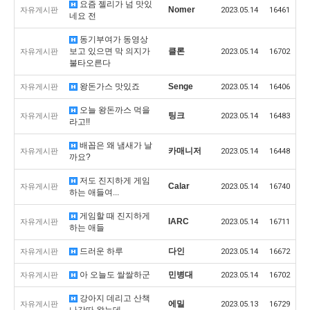
요즘 젤리가 넘 맛있
Nomer
자유게시판
2023.05.14
16461
네요 전
동기부여가 동영상
보고 있으면 막 의지가
클론
자유게시판
2023.05.14
16702
불타오른다
왕돈가스 맛있죠
Senge
자유게시판
2023.05.14
16406
오늘 왕돈까스 먹을
팅크
자유게시판
2023.05.14
16483
라고!!
배꼽은 왜 냄새가 날
카매니저
자유게시판
2023.05.14
16448
까요?
저도 진지하게 게임
Calar
자유게시판
2023.05.14
16740
하는 애들여...
게임할 때 진지하게
IARC
자유게시판
2023.05.14
16711
하는 애들
드러운 하루
다인
자유게시판
2023.05.14
16672
아 오늘도 쌀쌀하군
민병대
자유게시판
2023.05.14
16702
강아지 데리고 산책
에밀
자유게시판
2023.05.13
16729
나갓따 왔는데