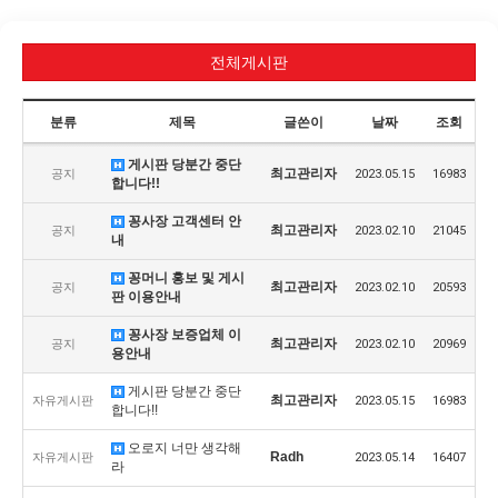
전체게시판
분류
제목
글쓴이
날짜
조회
게시판 당분간 중단
최고관리자
공지
2023.05.15
16983
합니다!!
꽁사장 고객센터 안
최고관리자
공지
2023.02.10
21045
내
꽁머니 홍보 및 게시
최고관리자
공지
2023.02.10
20593
판 이용안내
꽁사장 보증업체 이
최고관리자
공지
2023.02.10
20969
용안내
게시판 당분간 중단
최고관리자
자유게시판
2023.05.15
16983
합니다!!
오로지 너만 생각해
Radh
자유게시판
2023.05.14
16407
라