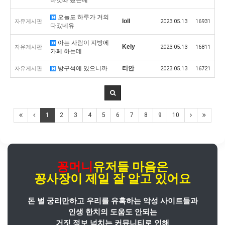
오늘도 하루가 거의
Ioll
자유게시판
2023.05.13
16931
다갔네유
아는 사람이 지방에
Kely
자유게시판
2023.05.13
16811
카페 하는데
방구석에 있으니까
티안
자유게시판
2023.05.13
16721
1
2
3
4
5
6
7
8
9
10
꽁머니
유저들 마음은
꽁사장
이
제일 잘 알고 있어요
돈 벌 궁리만하고 우리를 유혹하는 악성 사이트들과
인생 한치의 도움도 안되는
거짓 정보 넘치는 커뮤니티로 인해