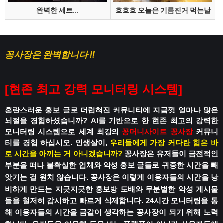
완벽한 세트...
흐흐흐 오늘은 기름진거 먹는날
꽁사장은 완벽합니다 !!
[
현존 최고 강력 모니터링 시스템
]
혼란스러운 홍보 글로 더럽혀진 커뮤니티에
지금껏 얼마나 많은
뇌절을 경험하셨습니까?
AI를 기반으로 한 현존 최고의 강력한
모니터링 시스템으로
세계 최강의
꽁머니사이트
꽁사장
커뮤니
티를 경험 하십시오.
인생살이,
우리들에게 가장 커다란 힘은 바
로 시간을 아끼는 거 아니겠습니까?
꽁사장은 유저들이 금전적인
부분을 떠나
불확실한 업체와 악성 홍보 글들로
귀중한 시간을 빼
앗기는 걸 원치 않습니다.
꽁사장은 이렇게 이용자들의 시간을 낭
비하게 만드는
지긋지긋한 홍보방 도배와 무분별한 악성 게시물
들을 철저히 감시하고 빠르게 삭제합니다.
24시간 모니터링을 통
해 이용자들의 시간을
금같이 생각하는 꽁사장이 되기 위해 노력