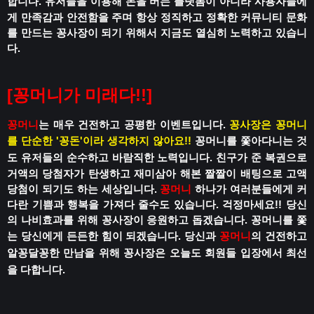
합니다.
유저들을 이용해 돈을 버는 플랫폼이 아니라
사용자들에
게 만족감과 안전함을 주며
항상 정직하고 정확한 커뮤니티 문화
를 만드는 꽁사장이 되기 위해서 지금도 열심히 노력하고 있습니
다.
[꽁머니가 미래다!!]
꽁머니
는 매우 건전하고 공평한 이벤트입니다.
꽁사장은 꽁머니
를 단순한 '꽁돈'이라 생각하지 않아요!!
꽁머니를 쫓아다니는 것
도 유저들의 순수하고 바람직한 노력입니다.
친구가 준 복권으로
거액의 당첨자가 탄생하고
재미삼아 해본 짤짤이 배팅으로 고액
당첨이 되기도 하는 세상입니다.
꽁머니
하나가 여러분들에게 커
다란 기쁨과 행복을 가져다 줄수도 있습니다.
걱정마세요!!
당신
의 나비효과를 위해 꽁사장이 응원하고 돕겠습니다.
꽁머니를 쫓
는 당신에게 든든한 힘이 되겠습니다.
당신과
꽁머니
의 건전하고
알꽁달꽁한 만남을 위해
꽁사장은 오늘도 회원들 입장에서 최선
을 다합니다.