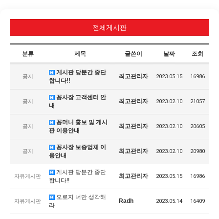
전체게시판
분류
제목
글쓴이
날짜
조회
게시판 당분간 중단
최고관리자
공지
2023.05.15
16986
합니다!!
꽁사장 고객센터 안
최고관리자
공지
2023.02.10
21057
내
꽁머니 홍보 및 게시
최고관리자
공지
2023.02.10
20605
판 이용안내
꽁사장 보증업체 이
최고관리자
공지
2023.02.10
20980
용안내
게시판 당분간 중단
최고관리자
자유게시판
2023.05.15
16986
합니다!!
오로지 너만 생각해
Radh
자유게시판
2023.05.14
16409
라