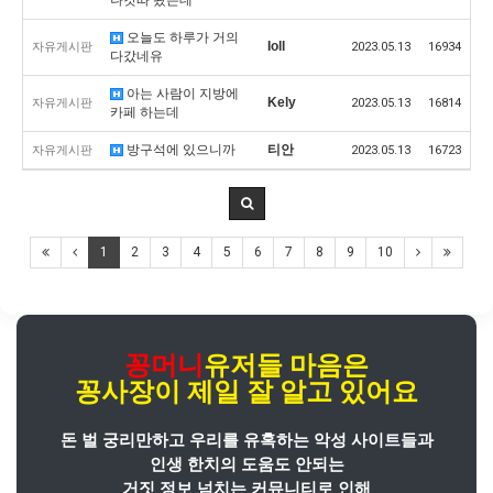
오늘도 하루가 거의
Ioll
자유게시판
2023.05.13
16934
다갔네유
아는 사람이 지방에
Kely
자유게시판
2023.05.13
16814
카페 하는데
방구석에 있으니까
티안
자유게시판
2023.05.13
16723
1
2
3
4
5
6
7
8
9
10
꽁머니
유저들 마음은
꽁사장
이
제일 잘 알고 있어요
돈 벌 궁리만하고 우리를 유혹하는 악성 사이트들과
인생 한치의 도움도 안되는
거짓 정보 넘치는 커뮤니티로 인해