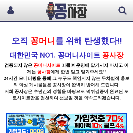
오직
꽁머니
를 위해 탄생했다!!
대한민국 NO1. 꽁머니사이트
꽁사장
검증되지 않은
꽁머니사이트
떠돌며 운명에 맡기시지 마시고 이
제는
꽁사장
에게 한번 믿고 맡겨주세요!!
24시간 모니터링을 통해
그 누구도 책임지지 않는 무차별적 홍보
와 악성 게시물들은
꽁사장
이 완벽히 방어해 드립니다.
저희 꽁사장
은 수년간의 경험을 바탕으로
먹튀
검증이
완료된 토
토사이트
만을 엄선하여 선보일 것을 약속드리겠습니다.