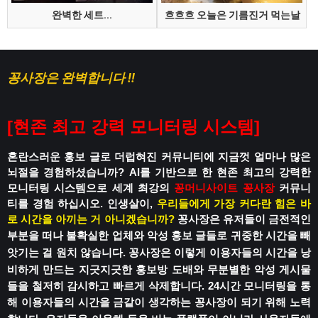
완벽한 세트...
흐흐흐 오늘은 기름진거 먹는날
꽁사장은 완벽합니다 !!
[
현존 최고 강력 모니터링 시스템
]
혼란스러운 홍보 글로 더럽혀진 커뮤니티에
지금껏 얼마나 많은
뇌절을 경험하셨습니까?
AI를 기반으로 한 현존 최고의 강력한
모니터링 시스템으로
세계 최강의
꽁머니사이트
꽁사장
커뮤니
티를 경험 하십시오.
인생살이,
우리들에게 가장 커다란 힘은 바
로 시간을 아끼는 거 아니겠습니까?
꽁사장은 유저들이 금전적인
부분을 떠나
불확실한 업체와 악성 홍보 글들로
귀중한 시간을 빼
앗기는 걸 원치 않습니다.
꽁사장은 이렇게 이용자들의 시간을 낭
비하게 만드는
지긋지긋한 홍보방 도배와 무분별한 악성 게시물
들을 철저히 감시하고 빠르게 삭제합니다.
24시간 모니터링을 통
해 이용자들의 시간을
금같이 생각하는 꽁사장이 되기 위해 노력