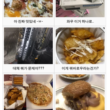
아 진짜 맛있네 -ㅂ-
와우 이거 하나로..
대체 뭐가 문제야???
이게 꿔바로우라는건가?