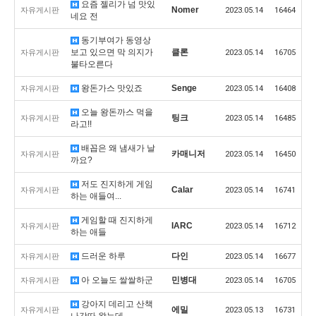
요즘 젤리가 넘 맛있
Nomer
자유게시판
2023.05.14
16464
네요 전
동기부여가 동영상
보고 있으면 막 의지가
클론
자유게시판
2023.05.14
16705
불타오른다
왕돈가스 맛있죠
Senge
자유게시판
2023.05.14
16408
오늘 왕돈까스 먹을
팅크
자유게시판
2023.05.14
16485
라고!!
배꼽은 왜 냄새가 날
카매니저
자유게시판
2023.05.14
16450
까요?
저도 진지하게 게임
Calar
자유게시판
2023.05.14
16741
하는 애들여...
게임할 때 진지하게
IARC
자유게시판
2023.05.14
16712
하는 애들
드러운 하루
다인
자유게시판
2023.05.14
16677
아 오늘도 쌀쌀하군
민병대
자유게시판
2023.05.14
16705
강아지 데리고 산책
에밀
자유게시판
2023.05.13
16731
나갓따 왔는데