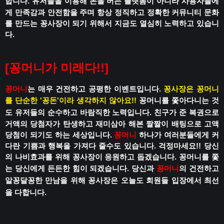
합니다.
유저들을 이용해 돈을 버는 플랫폼이 아니라
사용자들에
게 만족감과 안전함을 주며
항상 정직하고 정확한 커뮤니티 문화
를 만드는 꽁사장이 되기 위해서 지금도 열심히 노력하고 있습니
다.
[꽁머니가 미래다!!]
꽁머니
는 매우 건전하고 공평한 이벤트입니다.
꽁사장은 꽁머니
를 단순한 '꽁돈'이라 생각하지 않아요!!
꽁머니를 쫓아다니는 것
도 유저들의 순수하고 바람직한 노력입니다.
친구가 준 복권으로
거액의 당첨자가 탄생하고
재미삼아 해본 짤짤이 배팅으로 고액
당첨이 되기도 하는 세상입니다.
꽁머니
하나가 여러분들에게 커
다란 기쁨과 행복을 가져다 줄수도 있습니다.
걱정마세요!!
당신
의 나비효과를 위해 꽁사장이 응원하고 돕겠습니다.
꽁머니를 쫓
는 당신에게 든든한 힘이 되겠습니다.
당신과
꽁머니
의 건전하고
알꽁달꽁한 만남을 위해
꽁사장은 오늘도 회원들 입장에서 최선
을 다합니다.