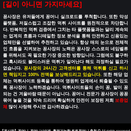
[
길이 아니면 가지마세요
]
꽁사장은 유저들에게 꽁머니 실크로드를 투척합니다.
또한 악성
플랫폼, 저질스럽고 조잡한 먹튀 사이트를 원천적으로 차단합니
다.
반복적인 먹튀 검증에서 그치는 타 플랫폼들과는 달리
계속되
는 업계의 흐름과 디테일한 정보 분석을 통해
안전하고 신용있는
업체만을 선별하여 추천하고 있습니다.
항상 매의 눈으로 전체적
인 흐름을 지켜보는 꽁사장의 노력은
꽁사장 스스로의 네임벨류
를 위해서도 꼭 필요한 가장 중요한 방향입니다.
그럼에도 불구하
고 혹시라도
불미스러운 먹튀가 일어난다 해도
걱정하실 필요가
없습니다.
꽁사장의 24시간 고객센터를 통해 먹튀를 신고 하시
면
책임지고 100% 전액을 보상해드리고 있습니다.
또한 해당 업
체는 먹튀사이트 등록을 통하여
영원히 업계에서 퇴출될 수 있도
록
꽁사장이 노력하겠습니다.
먹튀사이트들의 손이 꽁, 발이 꽁
되는 건
겨울바람 때문이 아닙니다.
꽁머니 전문가 꽁사장이 꽁꽁
묶어 놓을 것을 약속 드리며
확실하게 안전이 보장된 저희
보증업
체
많이 사랑해 주시면 감사하겠습니다.