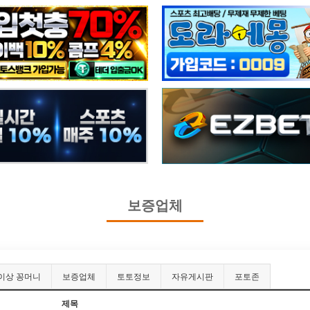
보증업체
이상 꽁머니
보증업체
토토정보
자유게시판
포토존
제목