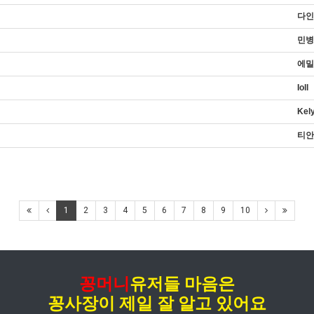
다인
민병
에밀
Ioll
Kel
티안
1
2
3
4
5
6
7
8
9
10
꽁머니
유저들 마음은
꽁사장
이
제일 잘 알고 있어요