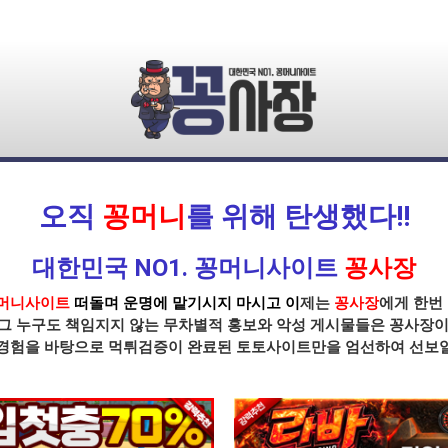
오직
꽁머니
를 위해 탄생했다!!
대한민국 NO1. 꽁머니사이트
꽁사장
머니사이트
떠돌며 운명에 맡기시지 마시고 이
제는
꽁사장
에게 한번
그 누구도 책임지지 않는 무차별적 홍보와 악성 게시물들은
꽁사장
이
 경험을 바탕으로
먹튀
검증이
완료된 토토사이트
만을 엄선하여 선보