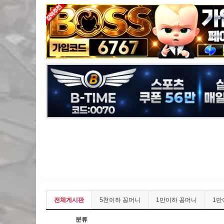
전체게시판
5천이하 꽁머니
1만이하 꽁머니
1만
분류