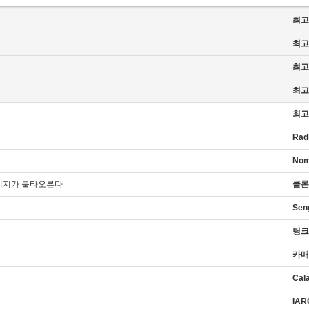
최고
최고
최고
최고
최고
Rad
Nom
의지가 불타오른다
클론
Sen
팅크
카매
Cal
IAR