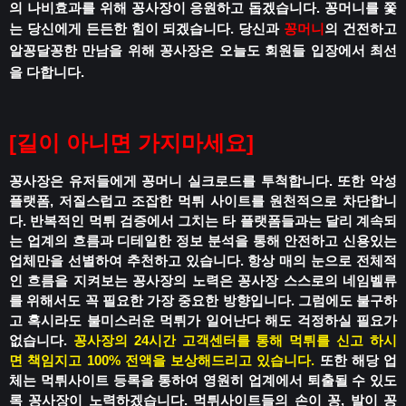
의 나비효과를 위해 꽁사장이 응원하고 돕겠습니다.
꽁머니를 쫓
는 당신에게 든든한 힘이 되겠습니다.
당신과
꽁머니
의 건전하고
알꽁달꽁한 만남을 위해
꽁사장은 오늘도 회원들 입장에서 최선
을 다합니다.
[
길이 아니면 가지마세요
]
꽁사장은 유저들에게 꽁머니 실크로드를 투척합니다.
또한 악성
플랫폼, 저질스럽고 조잡한 먹튀 사이트를 원천적으로 차단합니
다.
반복적인 먹튀 검증에서 그치는 타 플랫폼들과는 달리
계속되
는 업계의 흐름과 디테일한 정보 분석을 통해
안전하고 신용있는
업체만을 선별하여 추천하고 있습니다.
항상 매의 눈으로 전체적
인 흐름을 지켜보는 꽁사장의 노력은
꽁사장 스스로의 네임벨류
를 위해서도 꼭 필요한 가장 중요한 방향입니다.
그럼에도 불구하
고 혹시라도
불미스러운 먹튀가 일어난다 해도
걱정하실 필요가
없습니다.
꽁사장의 24시간 고객센터를 통해 먹튀를 신고 하시
면
책임지고 100% 전액을 보상해드리고 있습니다.
또한 해당 업
체는 먹튀사이트 등록을 통하여
영원히 업계에서 퇴출될 수 있도
록
꽁사장이 노력하겠습니다.
먹튀사이트들의 손이 꽁, 발이 꽁