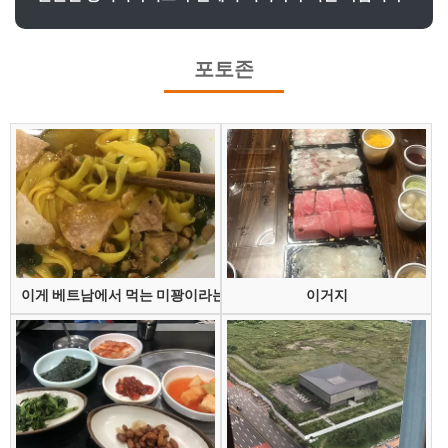
포토존
이게 베트남에서 먹는 미꽝이라는 건데
이거지