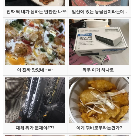
진짜 딱 내가 원하는 반찬만 나오는 집
일산에 있는 동물원이라는데..
아 진짜 맛있네 -ㅂ-
와우 이거 하나로..
대체 뭐가 문제야???
이게 꿔바로우라는건가?