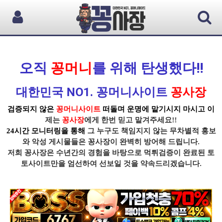
오직
꽁머니
를 위해 탄생했다!!
대한민국 NO1. 꽁머니사이트
꽁사장
검증되지 않은
꽁머니사이트
떠돌며 운명에 맡기시지 마시고 이
제는
꽁사장
에게 한번 믿고 맡겨주세요!!
24시간 모니터링을 통해
그 누구도 책임지지 않는 무차별적 홍보
와 악성 게시물들은
꽁사장
이 완벽히 방어해 드립니다.
저희 꽁사장
은 수년간의 경험을 바탕으로
먹튀
검증이
완료된 토
토사이트
만을 엄선하여 선보일 것을 약속드리겠습니다.