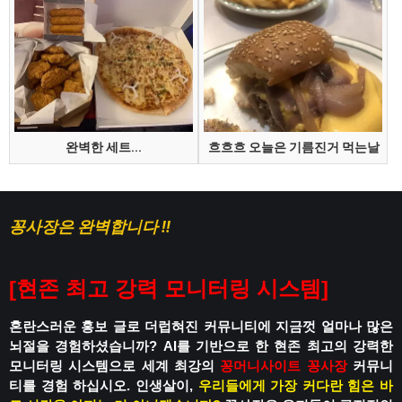
완벽한 세트...
흐흐흐 오늘은 기름진거 먹는날
꽁사장은 완벽합니다 !!
[
현존 최고 강력 모니터링 시스템
]
혼란스러운 홍보 글로 더럽혀진 커뮤니티에
지금껏 얼마나 많은
뇌절을 경험하셨습니까?
AI를 기반으로 한 현존 최고의 강력한
모니터링 시스템으로
세계 최강의
꽁머니사이트
꽁사장
커뮤니
티를 경험 하십시오.
인생살이,
우리들에게 가장 커다란 힘은 바