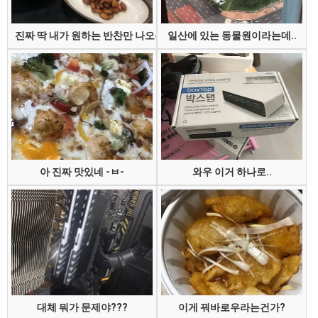
진짜 딱 내가 원하는 반찬만 나오는 집
일산에 있는 동물원이라는데..
아 진짜 맛있네 -ㅂ-
와우 이거 하나로..
대체 뭐가 문제야???
이게 꿔바로우라는건가?