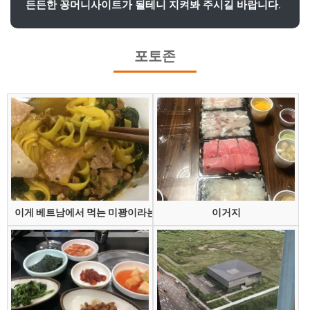
든든한 꽁머니사이트가 될테니 지켜봐 주시길 바랍니다.
포토존
이게 베트남에서 먹는 미꽝이라는 건데
이거지