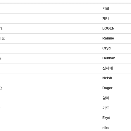
악클
제니
다.
LOGEN
세요
Rainne
Cryd
들
Hennan
산세에
Neish
요
Dagor
알레
나
가드
Eryd
nike