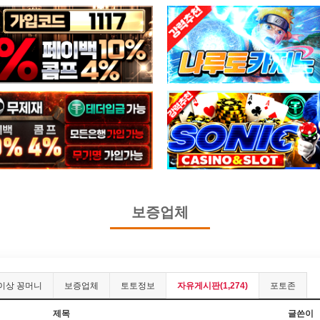
보증업체
이상 꽁머니
보증업체
토토정보
자유게시판(1,274)
포토존
제목
글쓴이