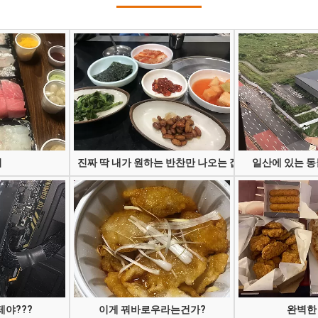
지
진짜 딱 내가 원하는 반찬만 나오는 집
일산에 있는 동
제야???
이게 꿔바로우라는건가?
완벽한 